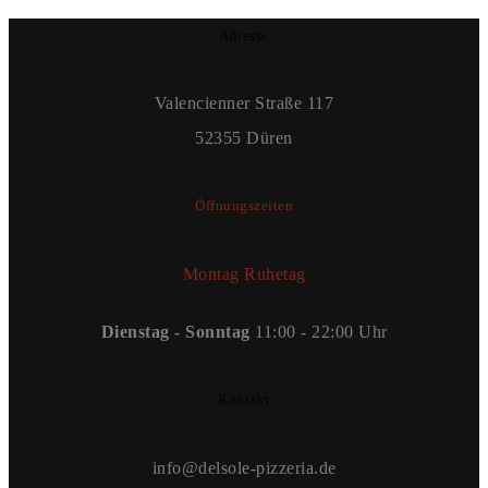
Adresse
Valencienner Straße 117
52355 Düren
Öffnungszeiten
Montag Ruhetag
Dienstag - Sonntag
11:00 - 22:00 Uhr
Kontakt
info@delsole-pizzeria.de