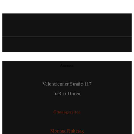
Adresse
Valencienner Straße 117
52355 Düren
Öffnungszeiten
Montag Ruhetag