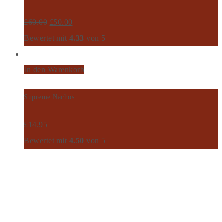
£
60.00
£
50.00
Bewertet mit
4.33
von 5
In den Warenkorb
Supreme Nachos
£
14.95
Bewertet mit
4.50
von 5