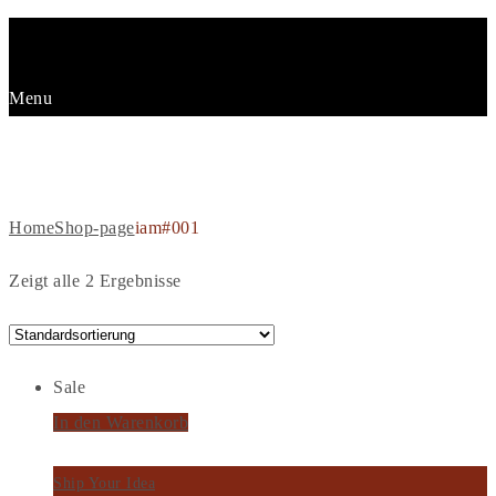
Menu
IAM#001
Home
Shop-page
iam#001
Zeigt alle 2 Ergebnisse
Sale
In den Warenkorb
Ship Your Idea