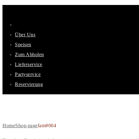
Über Uns
Speisen
Zum Abholen
Lieferservice
Partyservice
Reservierung
IAM#004
Home
Shop-page
Iam#004