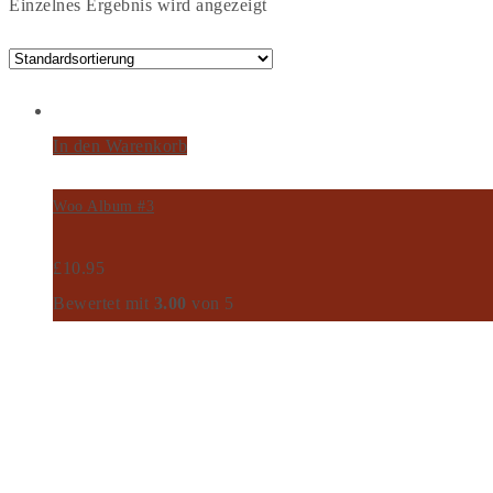
Einzelnes Ergebnis wird angezeigt
In den Warenkorb
Woo Album #3
£
10.95
Bewertet mit
3.00
von 5