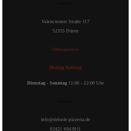
Adresse
Valencienner Straße 117
52355 Düren
Öffnungszeiten
Montag Ruhetag
Dienstag - Sonntag
11:00 - 22:00 Uhr
Kontakt
info@delsole-pizzeria.de
02421 6943911