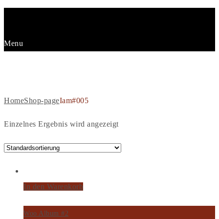
Menu
IAM#005
Home
Shop-page
Iam#005
Einzelnes Ergebnis wird angezeigt
In den Warenkorb
Woo Album #2