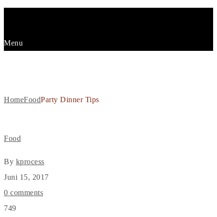
Menu
PARTY DINNER TIPS
Home
Food
Party Dinner Tips
Food
By
kprocess
Juni 15, 2017
0 comments
749