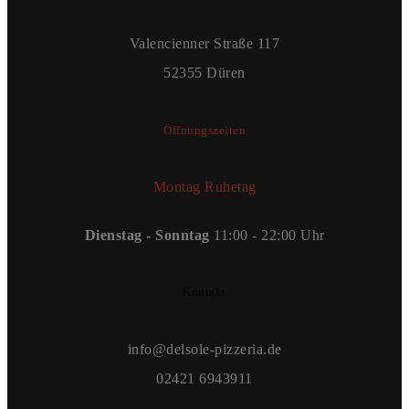
Valencienner Straße 117
52355 Düren
Öffnungszeiten
Montag Ruhetag
Dienstag - Sonntag
11:00 - 22:00 Uhr
Kontakt
info@delsole-pizzeria.de
02421 6943911