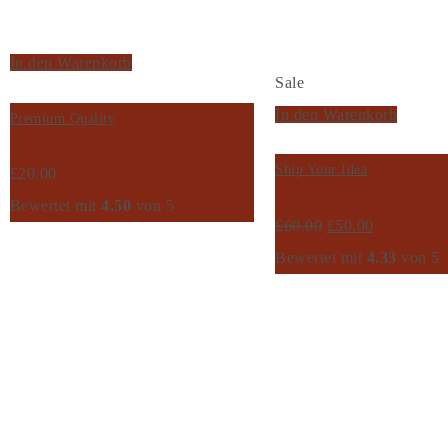
In den Warenkorb
Sale
In den Warenkorb
Premium Quality
Ship Your Idea
£
20.00
Bewertet mit
4.50
von 5
£
60.00
£
50.00
Bewertet mit
4.33
von 5