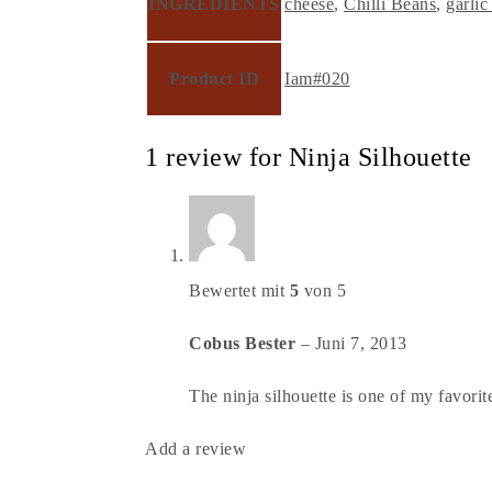
INGREDIENTS
cheese
,
Chilli Beans
,
garlic
Product ID
Iam#020
1 review for
Ninja Silhouette
Bewertet mit
5
von 5
Cobus Bester
–
Juni 7, 2013
The ninja silhouette is one of my favorite
Add a review