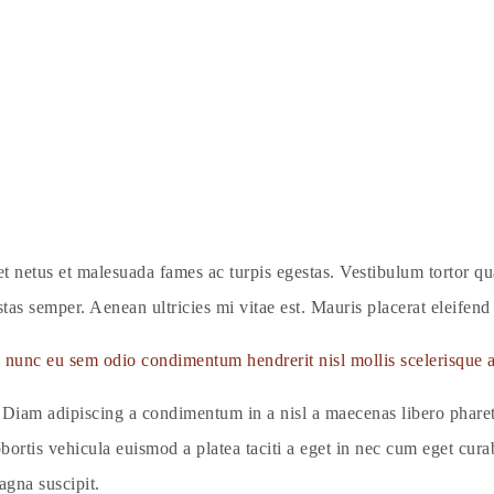
t netus et malesuada fames ac turpis egestas. Vestibulum tortor quam
as semper. Aenean ultricies mi vitae est. Mauris placerat eleifend 
nunc eu sem odio condimentum hendrerit nisl mollis scelerisque a
 Diam adipiscing a condimentum in a nisl a maecenas libero pharetr
rtis vehicula euismod a platea taciti a eget in nec cum eget curab
agna suscipit.