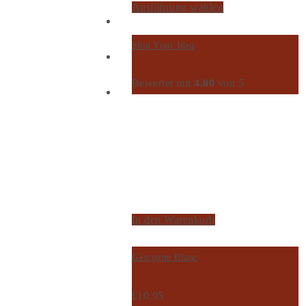
Ausführung wählen
Ship Your Idea
Bewertet mit
4.00
von 5
In den Warenkorb
Gascogne Blanc
£
10.95