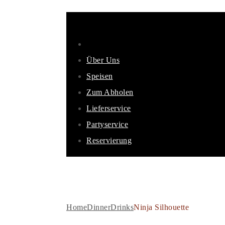
Über Uns
Speisen
Zum Abholen
Lieferservice
Partyservice
Reservierung
NINJA SILHOUETT
Home
Dinner
Drinks
Ninja Silhouette