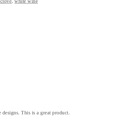
 clove
,
white wine
 designs. This is a great product.