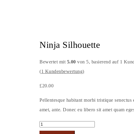
Ninja Silhouette
Bewertet mit
5.00
von 5, basierend auf
1
Kund
(
1
Kundenbewertung)
£
20.00
Pellentesque habitant morbi tristique senectus e
amet, ante. Donec eu libero sit amet quam egest
Ninja
Silhouette
In den Warenkorb