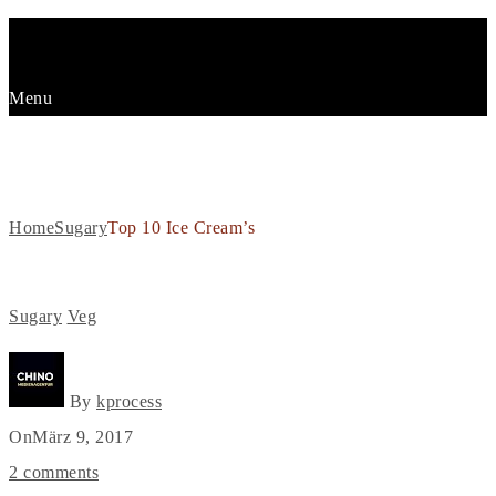
Menu
TOP 10 ICE CREAM’S
Home
Sugary
Top 10 Ice Cream’s
Sugary
Veg
By
kprocess
On
März 9, 2017
2 comments