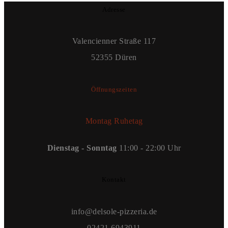
Adresse
Valencienner Straße 117
52355 Düren
Öffnungszeiten
Montag Ruhetag
Dienstag - Sonntag
11:00 - 22:00 Uhr
Kontakt
info@delsole-pizzeria.de
02421 6943911