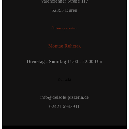
Valencienner Straße 117
52355 Düren
Öffnungszeiten
Montag Ruhetag
Dienstag - Sonntag
11:00 - 22:00 Uhr
Kontakt
info@delsole-pizzeria.de
02421 6943911